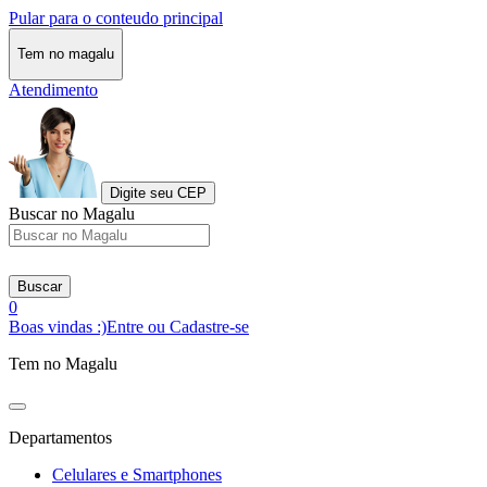
Pular para o conteudo principal
Tem no magalu
Atendimento
Digite seu CEP
Buscar no Magalu
Buscar
0
Boas vindas :)
Entre ou Cadastre-se
Tem no Magalu
Departamentos
Celulares e Smartphones