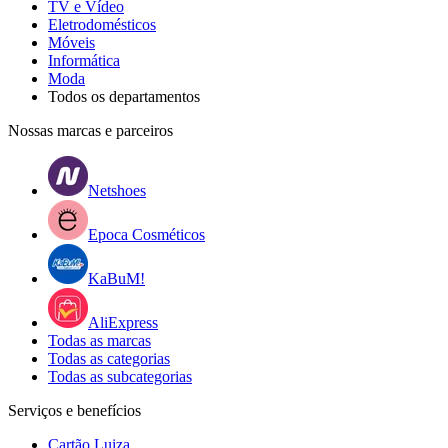
TV e Vídeo
Eletrodomésticos
Móveis
Informática
Moda
Todos os departamentos
Nossas marcas e parceiros
Netshoes
Epoca Cosméticos
KaBuM!
AliExpress
Todas as marcas
Todas as categorias
Todas as subcategorias
Serviços e benefícios
Cartão Luiza