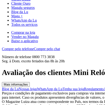
Cliente Ouro
Magalu seguros
Blog da Lu
Maga +
WhatsApp da Lu
Todos os serviços
Comprar na loja
Vender no Magalu
Baixe o aplicativo
Compre pelo telefone
Compre pelo chat
Número de telefone 0800 773 3838
Seg. à Dom. exceto feriados das 8h às 20h
Avaliação dos clientes Mini Re
Mais informações
Blog da Lu
Nossas lojas
WhatsApp da Lu
Tenha sua loja
Regulamento
Preços e condições de pagamento exclusivos para compras via internet,
para internet. Caso os produtos apresentem divergências de valores, o
O Magazine Luiza atua como correspondente no País, nos termos da R