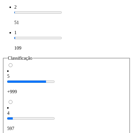
2
51
1
109
Classificação
5
+999
4
597