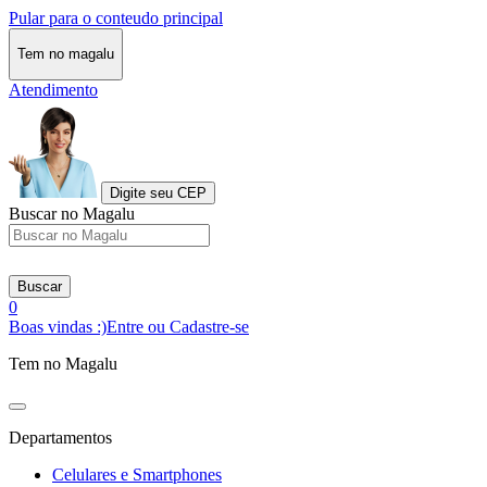
Pular para o conteudo principal
Tem no magalu
Atendimento
Digite seu CEP
Buscar no Magalu
Buscar
0
Boas vindas :)
Entre ou Cadastre-se
Tem no Magalu
Departamentos
Celulares e Smartphones