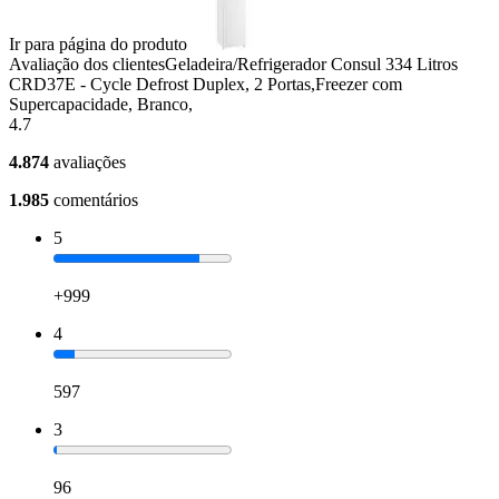
Ir para página do produto
Avaliação dos clientes
Geladeira/Refrigerador Consul 334 Litros
CRD37E - Cycle Defrost Duplex, 2 Portas,Freezer com
Supercapacidade, Branco,
4.7
4.874
avaliações
1.985
comentários
5
+999
4
597
3
96