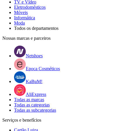
TV e Vídeo
Eletrodomésticos
Móveis
Informática
Moda
Todos os departamentos
Nossas marcas e parceiros
Netshoes
Epoca Cosméticos
KaBuM!
AliExpress
Todas as marcas
Todas as categorias
Todas as subcategorias
Serviços e benefícios
Cartão Luiza