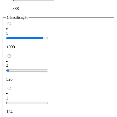
388
Classificação
5
+999
4
526
3
124