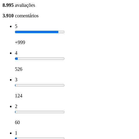
8.995
avaliações
3.910
comentários
5
+999
4
526
3
124
2
60
1