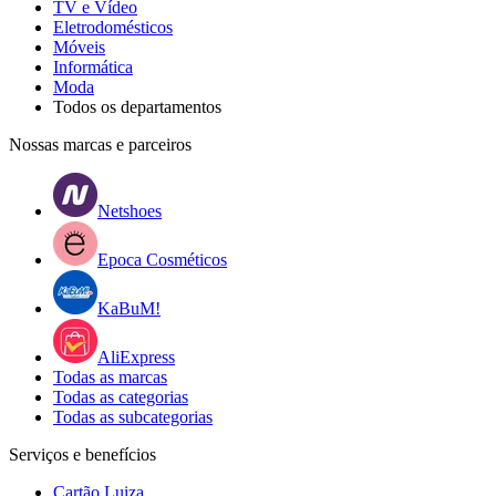
TV e Vídeo
Eletrodomésticos
Móveis
Informática
Moda
Todos os departamentos
Nossas marcas e parceiros
Netshoes
Epoca Cosméticos
KaBuM!
AliExpress
Todas as marcas
Todas as categorias
Todas as subcategorias
Serviços e benefícios
Cartão Luiza