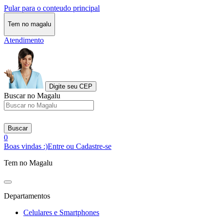
Pular para o conteudo principal
Tem no magalu
Atendimento
Digite seu CEP
Buscar no Magalu
Buscar
0
Boas vindas :)
Entre ou Cadastre-se
Tem no Magalu
Departamentos
Celulares e Smartphones