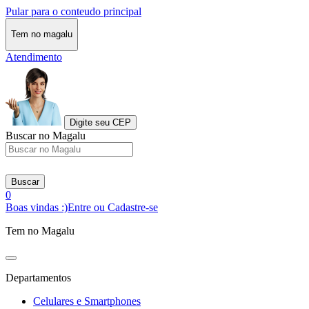
Pular para o conteudo principal
Tem no magalu
Atendimento
Digite seu CEP
Buscar no Magalu
Buscar
0
Boas vindas :)
Entre ou Cadastre-se
Tem no Magalu
Departamentos
Celulares e Smartphones