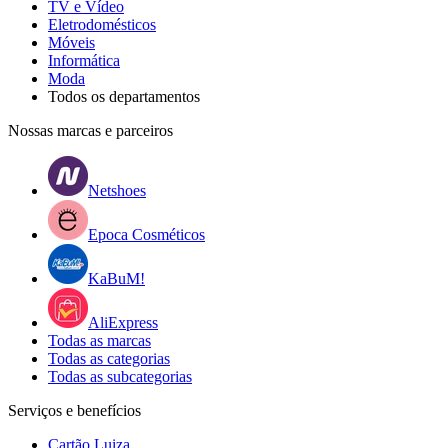
TV e Vídeo
Eletrodomésticos
Móveis
Informática
Moda
Todos os departamentos
Nossas marcas e parceiros
Netshoes
Epoca Cosméticos
KaBuM!
AliExpress
Todas as marcas
Todas as categorias
Todas as subcategorias
Serviços e benefícios
Cartão Luiza