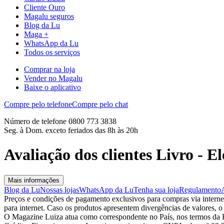
Cliente Ouro
Magalu seguros
Blog da Lu
Maga +
WhatsApp da Lu
Todos os serviços
Comprar na loja
Vender no Magalu
Baixe o aplicativo
Compre pelo telefone
Compre pelo chat
Número de telefone 0800 773 3838
Seg. à Dom. exceto feriados das 8h às 20h
Avaliação dos clientes Livro - E
Mais informações
Blog da Lu
Nossas lojas
WhatsApp da Lu
Tenha sua loja
Regulamento
Preços e condições de pagamento exclusivos para compras via internet,
para internet. Caso os produtos apresentem divergências de valores, o
O Magazine Luiza atua como correspondente no País, nos termos da R