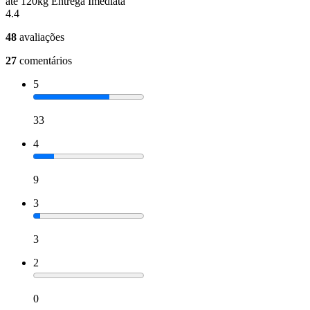
até 120kg Entrega Imediata
4.4
48
avaliações
27
comentários
5
33
4
9
3
3
2
0