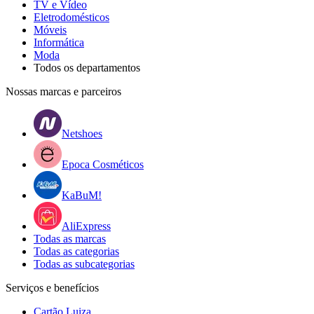
TV e Vídeo
Eletrodomésticos
Móveis
Informática
Moda
Todos os departamentos
Nossas marcas e parceiros
Netshoes
Epoca Cosméticos
KaBuM!
AliExpress
Todas as marcas
Todas as categorias
Todas as subcategorias
Serviços e benefícios
Cartão Luiza