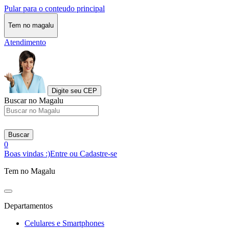
Pular para o conteudo principal
Tem no magalu
Atendimento
Digite seu CEP
Buscar no Magalu
Buscar
0
Boas vindas :)
Entre ou Cadastre-se
Tem no Magalu
Departamentos
Celulares e Smartphones