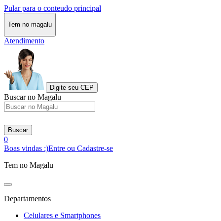
Pular para o conteudo principal
Tem no magalu
Atendimento
Digite seu CEP
Buscar no Magalu
Buscar
0
Boas vindas :)
Entre ou Cadastre-se
Tem no Magalu
Departamentos
Celulares e Smartphones