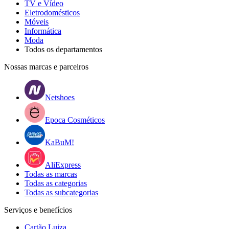
TV e Vídeo
Eletrodomésticos
Móveis
Informática
Moda
Todos os departamentos
Nossas marcas e parceiros
Netshoes
Epoca Cosméticos
KaBuM!
AliExpress
Todas as marcas
Todas as categorias
Todas as subcategorias
Serviços e benefícios
Cartão Luiza