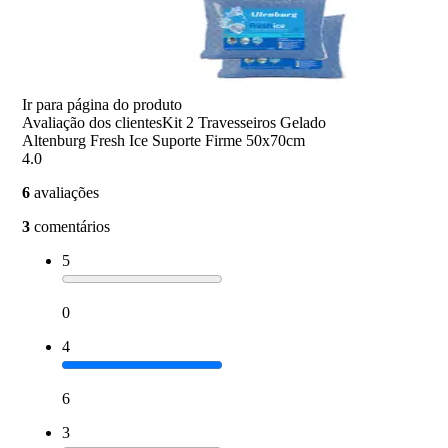
Ir para página do produto
Avaliação dos clientes
Kit 2 Travesseiros Gelado
Altenburg Fresh Ice Suporte Firme 50x70cm
4.0
6
avaliações
3
comentários
5
0
4
6
3