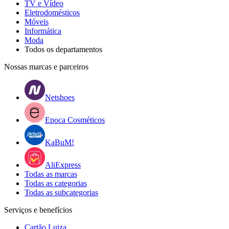
TV e Vídeo
Eletrodomésticos
Móveis
Informática
Moda
Todos os departamentos
Nossas marcas e parceiros
Netshoes
Epoca Cosméticos
KaBuM!
AliExpress
Todas as marcas
Todas as categorias
Todas as subcategorias
Serviços e benefícios
Cartão Luiza