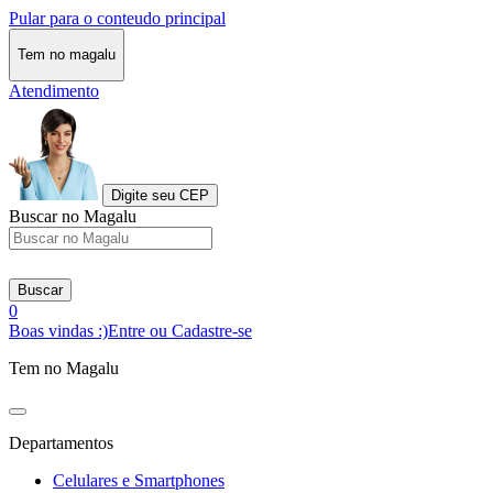
Pular para o conteudo principal
Tem no magalu
Atendimento
Digite seu CEP
Buscar no Magalu
Buscar
0
Boas vindas :)
Entre ou Cadastre-se
Tem no Magalu
Departamentos
Celulares e Smartphones