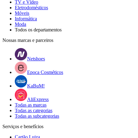
TV e Vídeo
Eletrodomésticos
Móveis
Informática
Moda
Todos os departamentos
Nossas marcas e parceiros
Netshoes
Epoca Cosméticos
KaBuM!
AliExpress
Todas as marcas
Todas as categorias
Todas as subcategorias
Serviços e benefícios
Cartão Luiza