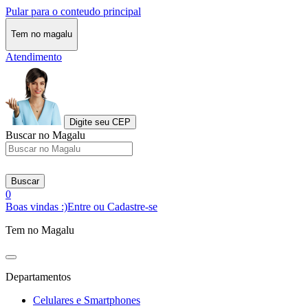
Pular para o conteudo principal
Tem no magalu
Atendimento
Digite seu CEP
Buscar no Magalu
Buscar
0
Boas vindas :)
Entre ou Cadastre-se
Tem no Magalu
Departamentos
Celulares e Smartphones