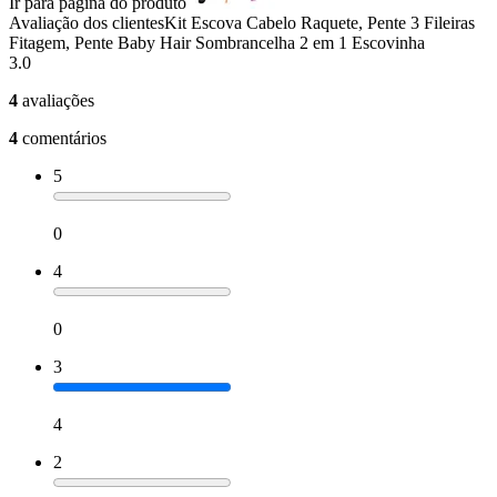
Ir para página do produto
Avaliação dos clientes
Kit Escova Cabelo Raquete, Pente 3 Fileiras
Fitagem, Pente Baby Hair Sombrancelha 2 em 1 Escovinha
3.0
4
avaliações
4
comentários
5
0
4
0
3
4
2