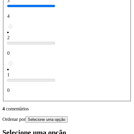
3
4
2
0
1
0
4
comentários
Ordenar por
Selecione uma opção
Selecione uma opção