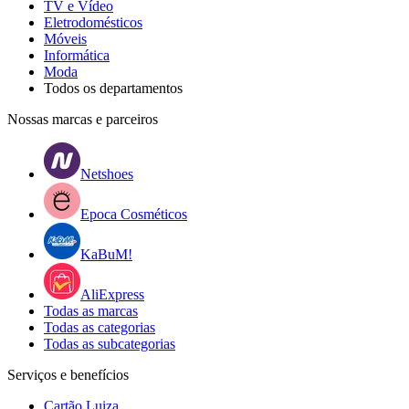
TV e Vídeo
Eletrodomésticos
Móveis
Informática
Moda
Todos os departamentos
Nossas marcas e parceiros
Netshoes
Epoca Cosméticos
KaBuM!
AliExpress
Todas as marcas
Todas as categorias
Todas as subcategorias
Serviços e benefícios
Cartão Luiza