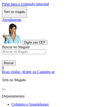
Pular para o conteudo principal
Tem no magalu
Atendimento
Digite seu CEP
Buscar no Magalu
Buscar
0
Boas vindas :)
Entre ou Cadastre-se
Tem no Magalu
Departamentos
Celulares e Smartphones