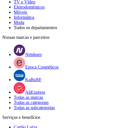
TV e Vídeo
Eletrodomésticos
Móveis
Informática
Moda
Todos os departamentos
Nossas marcas e parceiros
Netshoes
Epoca Cosméticos
KaBuM!
AliExpress
Todas as marcas
Todas as categorias
Todas as subcategorias
Serviços e benefícios
Cartão Luiza