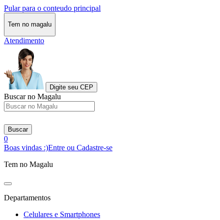
Pular para o conteudo principal
Tem no magalu
Atendimento
Digite seu CEP
Buscar no Magalu
Buscar
0
Boas vindas :)
Entre ou Cadastre-se
Tem no Magalu
Departamentos
Celulares e Smartphones