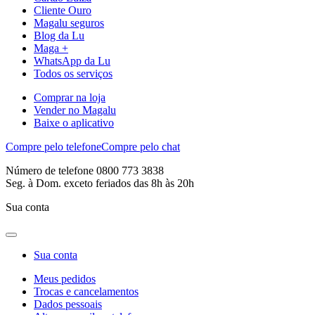
Cliente Ouro
Magalu seguros
Blog da Lu
Maga +
WhatsApp da Lu
Todos os serviços
Comprar na loja
Vender no Magalu
Baixe o aplicativo
Compre pelo telefone
Compre pelo chat
Número de telefone 0800 773 3838
Seg. à Dom. exceto feriados das 8h às 20h
Sua conta
Sua conta
Meus pedidos
Trocas e cancelamentos
Dados pessoais