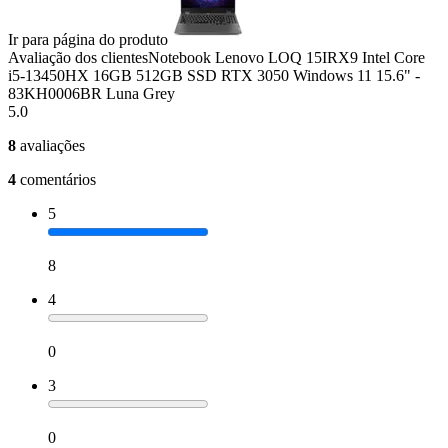
Ir para página do produto
Avaliação dos clientes
Notebook Lenovo LOQ 15IRX9 Intel Core
i5-13450HX 16GB 512GB SSD RTX 3050 Windows 11 15.6" -
83KH0006BR Luna Grey
5.0
8
avaliações
4
comentários
5
8
4
0
3
0