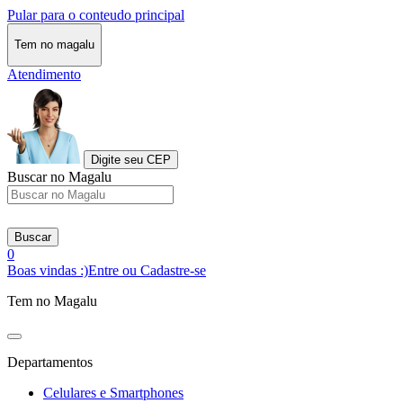
Pular para o conteudo principal
Tem no magalu
Atendimento
Digite seu CEP
Buscar no Magalu
Buscar
0
Boas vindas :)
Entre ou Cadastre-se
Tem no Magalu
Departamentos
Celulares e Smartphones