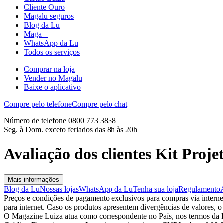
Cliente Ouro
Magalu seguros
Blog da Lu
Maga +
WhatsApp da Lu
Todos os serviços
Comprar na loja
Vender no Magalu
Baixe o aplicativo
Compre pelo telefone
Compre pelo chat
Número de telefone 0800 773 3838
Seg. à Dom. exceto feriados das 8h às 20h
Avaliação dos clientes Kit Proj
Mais informações
Blog da Lu
Nossas lojas
WhatsApp da Lu
Tenha sua loja
Regulamento
Preços e condições de pagamento exclusivos para compras via internet,
para internet. Caso os produtos apresentem divergências de valores, o
O Magazine Luiza atua como correspondente no País, nos termos da R