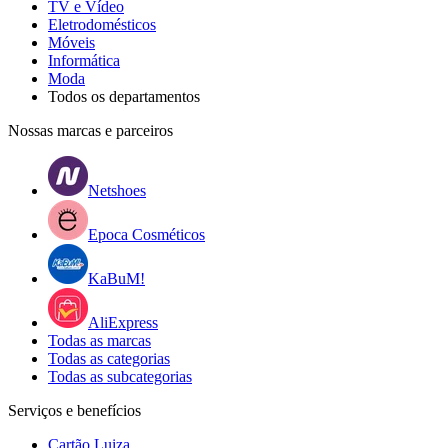
TV e Vídeo
Eletrodomésticos
Móveis
Informática
Moda
Todos os departamentos
Nossas marcas e parceiros
Netshoes
Epoca Cosméticos
KaBuM!
AliExpress
Todas as marcas
Todas as categorias
Todas as subcategorias
Serviços e benefícios
Cartão Luiza