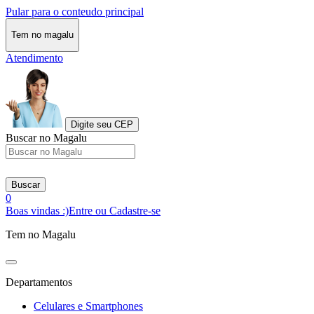
Pular para o conteudo principal
Tem no magalu
Atendimento
Digite seu CEP
Buscar no Magalu
Buscar
0
Boas vindas :)
Entre ou Cadastre-se
Tem no Magalu
Departamentos
Celulares e Smartphones