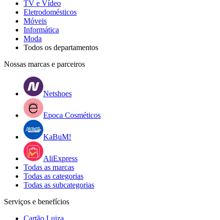
TV e Vídeo
Eletrodomésticos
Móveis
Informática
Moda
Todos os departamentos
Nossas marcas e parceiros
Netshoes
Epoca Cosméticos
KaBuM!
AliExpress
Todas as marcas
Todas as categorias
Todas as subcategorias
Serviços e benefícios
Cartão Luiza