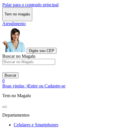
Pular para o conteudo principal
Tem no magalu
Atendimento
Digite seu CEP
Buscar no Magalu
Buscar
0
Boas vindas :)
Entre ou Cadastre-se
Tem no Magalu
Departamentos
Celulares e Smartphones