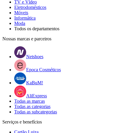
TV e Vídeo
Eletrodomésticos
Móveis
Informática
Moda
Todos os departamentos
Nossas marcas e parceiros
Netshoes
Epoca Cosméticos
KaBuM!
AliExpress
Todas as marcas
Todas as categorias
Todas as subcategorias
Serviços e benefícios
Cartão Luiza