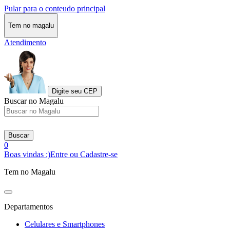
Pular para o conteudo principal
Tem no magalu
Atendimento
Digite seu CEP
Buscar no Magalu
Buscar
0
Boas vindas :)
Entre ou Cadastre-se
Tem no Magalu
Departamentos
Celulares e Smartphones