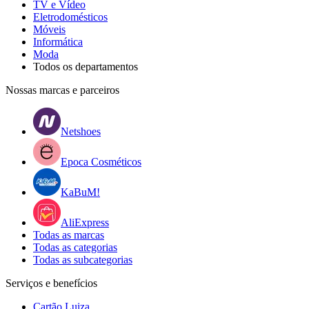
TV e Vídeo
Eletrodomésticos
Móveis
Informática
Moda
Todos os departamentos
Nossas marcas e parceiros
Netshoes
Epoca Cosméticos
KaBuM!
AliExpress
Todas as marcas
Todas as categorias
Todas as subcategorias
Serviços e benefícios
Cartão Luiza