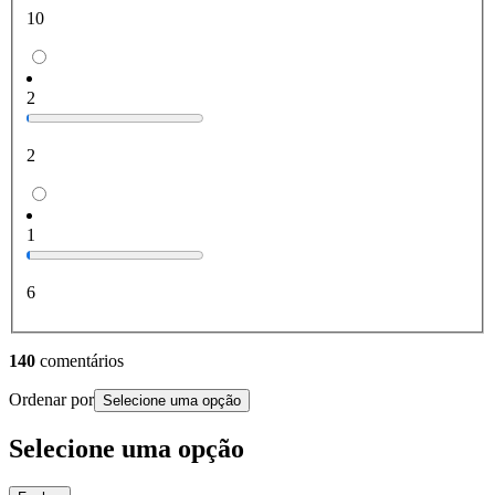
10
2
2
1
6
140
comentários
Ordenar por
Selecione uma opção
Selecione uma opção