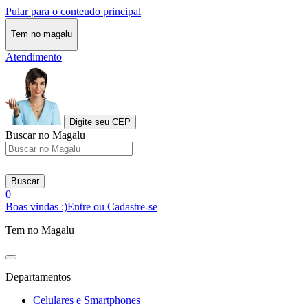
Pular para o conteudo principal
Tem no magalu
Atendimento
Digite seu CEP
Buscar no Magalu
Buscar
0
Boas vindas :)
Entre ou Cadastre-se
Tem no Magalu
Departamentos
Celulares e Smartphones