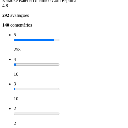
Karaoke Bateria Dinâmico Com Espuma
4.8
292
avaliações
140
comentários
5
258
4
16
3
10
2
2