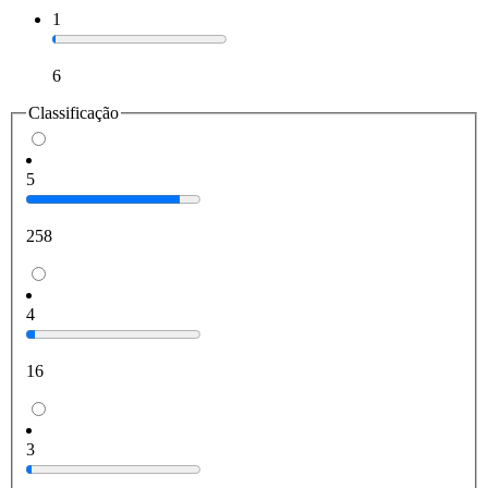
1
6
Classificação
5
258
4
16
3