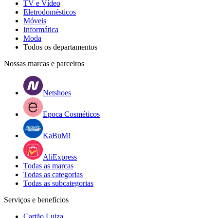
TV e Vídeo
Eletrodomésticos
Móveis
Informática
Moda
Todos os departamentos
Nossas marcas e parceiros
Netshoes
Epoca Cosméticos
KaBuM!
AliExpress
Todas as marcas
Todas as categorias
Todas as subcategorias
Serviços e benefícios
Cartão Luiza