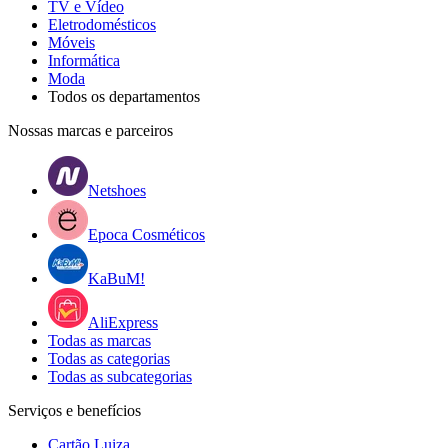
TV e Vídeo
Eletrodomésticos
Móveis
Informática
Moda
Todos os departamentos
Nossas marcas e parceiros
Netshoes
Epoca Cosméticos
KaBuM!
AliExpress
Todas as marcas
Todas as categorias
Todas as subcategorias
Serviços e benefícios
Cartão Luiza