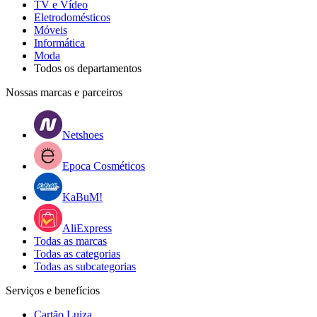
TV e Vídeo
Eletrodomésticos
Móveis
Informática
Moda
Todos os departamentos
Nossas marcas e parceiros
Netshoes
Epoca Cosméticos
KaBuM!
AliExpress
Todas as marcas
Todas as categorias
Todas as subcategorias
Serviços e benefícios
Cartão Luiza