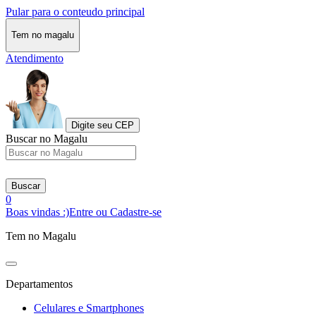
Pular para o conteudo principal
Tem no magalu
Atendimento
Digite seu CEP
Buscar no Magalu
Buscar
0
Boas vindas :)
Entre ou Cadastre-se
Tem no Magalu
Departamentos
Celulares e Smartphones