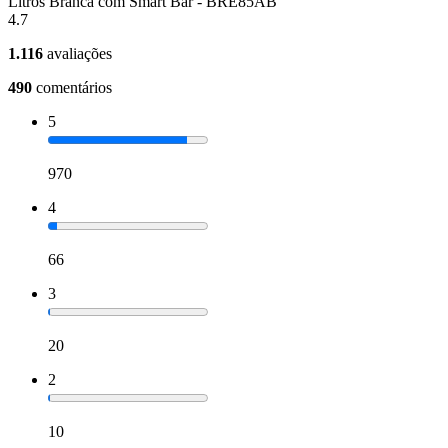
Litros Branca com Smart Bar - BRE85AB
4.7
1.116
avaliações
490
comentários
5
970
4
66
3
20
2
10