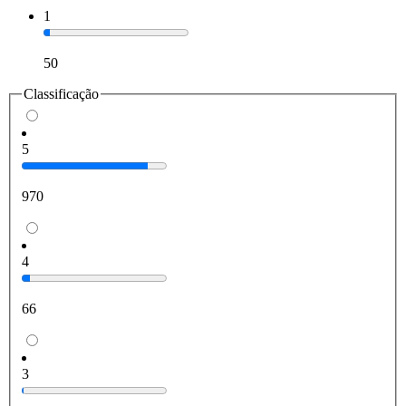
1
50
Classificação
5
970
4
66
3