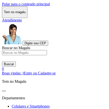
Pular para o conteudo principal
Tem no magalu
Atendimento
Digite seu CEP
Buscar no Magalu
Buscar
0
Boas vindas :)
Entre ou Cadastre-se
Tem no Magalu
Departamentos
Celulares e Smartphones