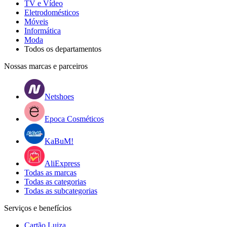
TV e Vídeo
Eletrodomésticos
Móveis
Informática
Moda
Todos os departamentos
Nossas marcas e parceiros
Netshoes
Epoca Cosméticos
KaBuM!
AliExpress
Todas as marcas
Todas as categorias
Todas as subcategorias
Serviços e benefícios
Cartão Luiza