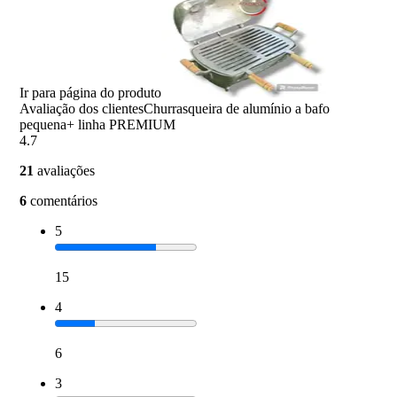
Ir para página do produto
Avaliação dos clientes
Churrasqueira de alumínio a bafo
pequena+ linha PREMIUM
4.7
21
avaliações
6
comentários
5
15
4
6
3