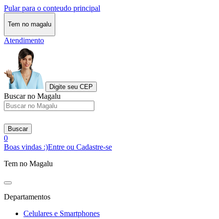
Pular para o conteudo principal
Tem no magalu
Atendimento
Digite seu CEP
Buscar no Magalu
Buscar
0
Boas vindas :)
Entre ou Cadastre-se
Tem no Magalu
Departamentos
Celulares e Smartphones