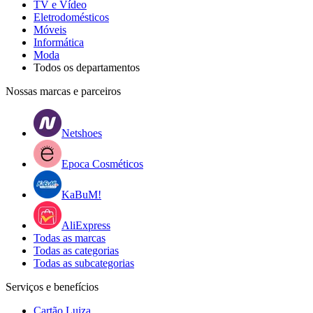
TV e Vídeo
Eletrodomésticos
Móveis
Informática
Moda
Todos os departamentos
Nossas marcas e parceiros
Netshoes
Epoca Cosméticos
KaBuM!
AliExpress
Todas as marcas
Todas as categorias
Todas as subcategorias
Serviços e benefícios
Cartão Luiza