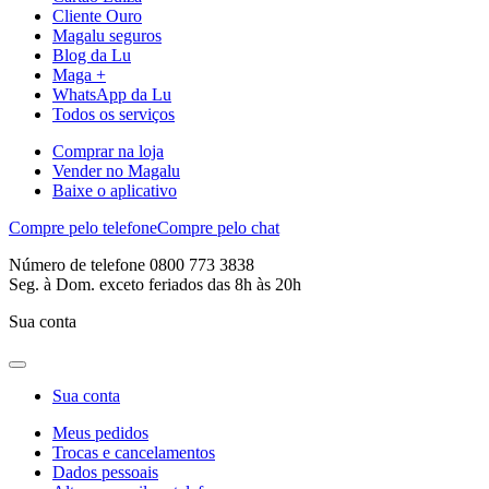
Cliente Ouro
Magalu seguros
Blog da Lu
Maga +
WhatsApp da Lu
Todos os serviços
Comprar na loja
Vender no Magalu
Baixe o aplicativo
Compre pelo telefone
Compre pelo chat
Número de telefone 0800 773 3838
Seg. à Dom. exceto feriados das 8h às 20h
Sua conta
Sua conta
Meus pedidos
Trocas e cancelamentos
Dados pessoais