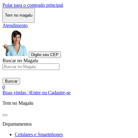
Pular para o conteudo principal
Tem no magalu
Atendimento
Digite seu CEP
Buscar no Magalu
Buscar
0
Boas vindas :)
Entre ou Cadastre-se
Tem no Magalu
Departamentos
Celulares e Smartphones