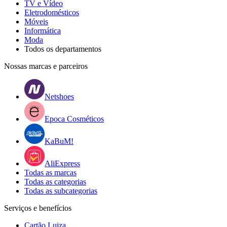
TV e Vídeo
Eletrodomésticos
Móveis
Informática
Moda
Todos os departamentos
Nossas marcas e parceiros
Netshoes
Epoca Cosméticos
KaBuM!
AliExpress
Todas as marcas
Todas as categorias
Todas as subcategorias
Serviços e benefícios
Cartão Luiza