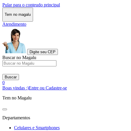
Pular para o conteudo principal
Tem no magalu
Atendimento
Digite seu CEP
Buscar no Magalu
Buscar
0
Boas vindas :)
Entre ou Cadastre-se
Tem no Magalu
Departamentos
Celulares e Smartphones