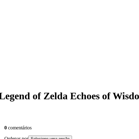
e Legend of Zelda Echoes of Wis
0
comentários
Ordenar por
Selecione uma opção