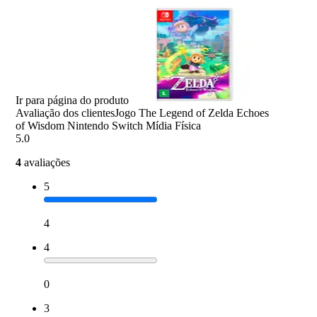
Ir para página do produto
Avaliação dos clientes
Jogo The Legend of Zelda Echoes
of Wisdom Nintendo Switch Mídia Física
5.0
4
avaliações
5
4
4
0
3