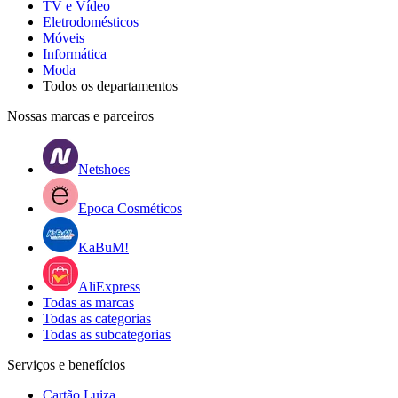
TV e Vídeo
Eletrodomésticos
Móveis
Informática
Moda
Todos os departamentos
Nossas marcas e parceiros
Netshoes
Epoca Cosméticos
KaBuM!
AliExpress
Todas as marcas
Todas as categorias
Todas as subcategorias
Serviços e benefícios
Cartão Luiza