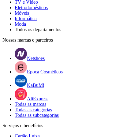
TV e Vídeo
Eletrodomésticos
Móveis
Informática
Moda
Todos os departamentos
Nossas marcas e parceiros
Netshoes
Epoca Cosméticos
KaBuM!
AliExpress
Todas as marcas
Todas as categorias
Todas as subcategorias
Serviços e benefícios
Cartão Luiza