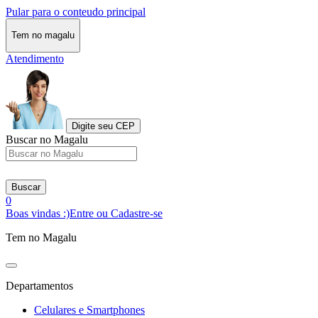
Pular para o conteudo principal
Tem no magalu
Atendimento
Digite seu CEP
Buscar no Magalu
Buscar
0
Boas vindas :)
Entre ou Cadastre-se
Tem no Magalu
Departamentos
Celulares e Smartphones