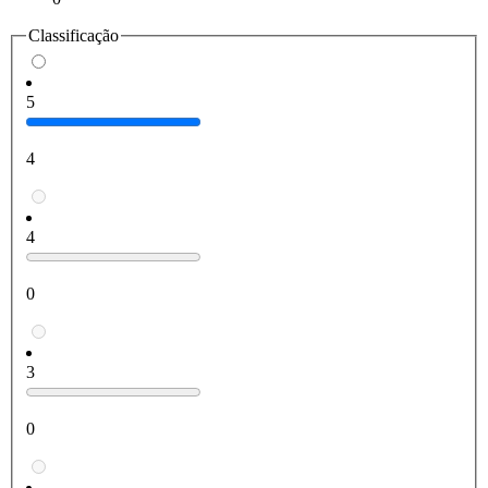
Classificação
5
4
4
0
3
0