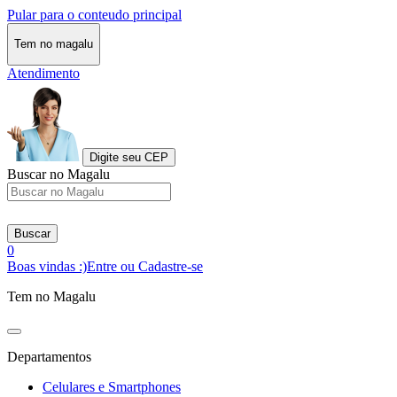
Pular para o conteudo principal
Tem no magalu
Atendimento
Digite seu CEP
Buscar no Magalu
Buscar
0
Boas vindas :)
Entre ou Cadastre-se
Tem no Magalu
Departamentos
Celulares e Smartphones