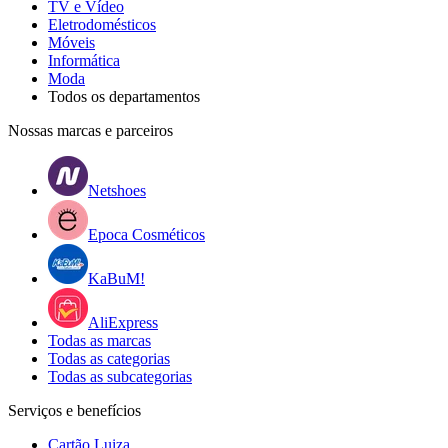
TV e Vídeo
Eletrodomésticos
Móveis
Informática
Moda
Todos os departamentos
Nossas marcas e parceiros
Netshoes
Epoca Cosméticos
KaBuM!
AliExpress
Todas as marcas
Todas as categorias
Todas as subcategorias
Serviços e benefícios
Cartão Luiza