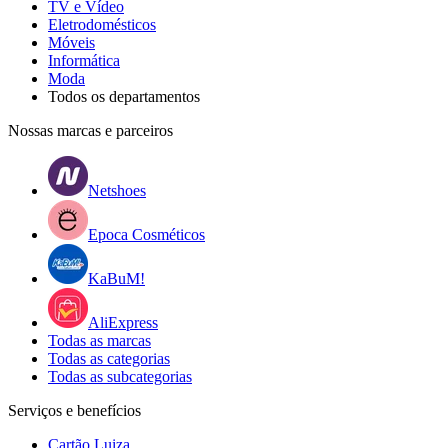
TV e Vídeo
Eletrodomésticos
Móveis
Informática
Moda
Todos os departamentos
Nossas marcas e parceiros
Netshoes
Epoca Cosméticos
KaBuM!
AliExpress
Todas as marcas
Todas as categorias
Todas as subcategorias
Serviços e benefícios
Cartão Luiza