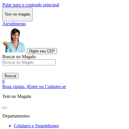
Pular para o conteudo principal
Tem no magalu
Atendimento
Digite seu CEP
Buscar no Magalu
Buscar
0
Boas vindas :)
Entre ou Cadastre-se
Tem no Magalu
Departamentos
Celulares e Smartphones