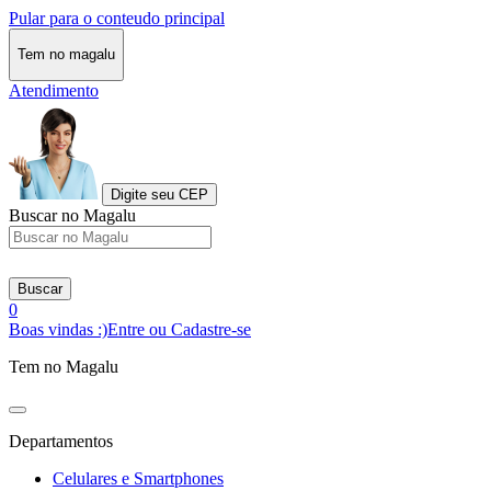
Pular para o conteudo principal
Tem no magalu
Atendimento
Digite seu CEP
Buscar no Magalu
Buscar
0
Boas vindas :)
Entre ou Cadastre-se
Tem no Magalu
Departamentos
Celulares e Smartphones