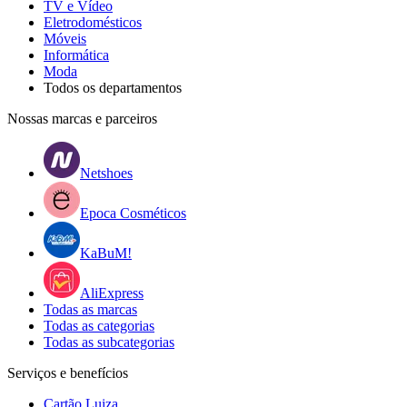
TV e Vídeo
Eletrodomésticos
Móveis
Informática
Moda
Todos os departamentos
Nossas marcas e parceiros
Netshoes
Epoca Cosméticos
KaBuM!
AliExpress
Todas as marcas
Todas as categorias
Todas as subcategorias
Serviços e benefícios
Cartão Luiza