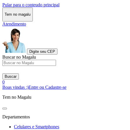
Pular para o conteudo principal
Tem no magalu
Atendimento
Digite seu CEP
Buscar no Magalu
Buscar
0
Boas vindas :)
Entre ou Cadastre-se
Tem no Magalu
Departamentos
Celulares e Smartphones