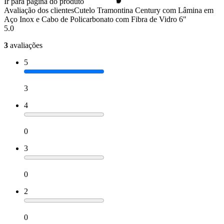
Ir para página do produto
Avaliação dos clientes
Cutelo Tramontina Century com Lâmina em
Aço Inox e Cabo de Policarbonato com Fibra de Vidro 6"
5.0
3
avaliações
5
3
4
0
3
0
2
0