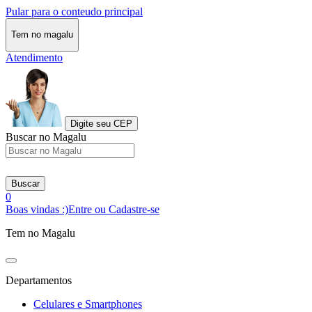
Pular para o conteudo principal
Tem no magalu
Atendimento
Digite seu CEP
Buscar no Magalu
Buscar
0
Boas vindas :)
Entre ou Cadastre-se
Tem no Magalu
Departamentos
Celulares e Smartphones