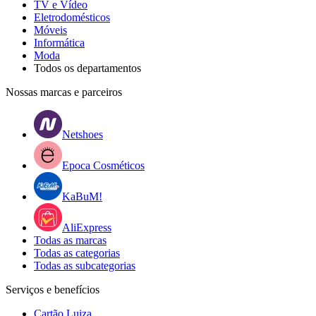
TV e Vídeo
Eletrodomésticos
Móveis
Informática
Moda
Todos os departamentos
Nossas marcas e parceiros
Netshoes
Epoca Cosméticos
KaBuM!
AliExpress
Todas as marcas
Todas as categorias
Todas as subcategorias
Serviços e benefícios
Cartão Luiza