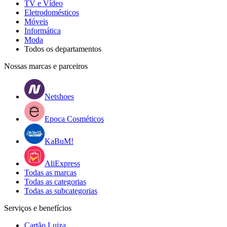
TV e Vídeo
Eletrodomésticos
Móveis
Informática
Moda
Todos os departamentos
Nossas marcas e parceiros
Netshoes
Epoca Cosméticos
KaBuM!
AliExpress
Todas as marcas
Todas as categorias
Todas as subcategorias
Serviços e benefícios
Cartão Luiza