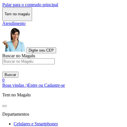
Pular para o conteudo principal
Tem no magalu
Atendimento
Digite seu CEP
Buscar no Magalu
Buscar
0
Boas vindas :)
Entre ou Cadastre-se
Tem no Magalu
Departamentos
Celulares e Smartphones