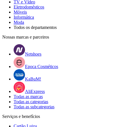
TV e Vídeo
Eletrodomésticos
Móveis
Informática
Moda
Todos os departamentos
Nossas marcas e parceiros
Netshoes
Epoca Cosméticos
KaBuM!
AliExpress
Todas as marcas
Todas as categorias
Todas as subcategorias
Serviços e benefícios
Cartão Luiza