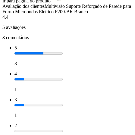
Ir para página do produto
Avaliação dos clientes
Multivisão Suporte Reforçado de Parede para
Forno Microondas Elétrico F200-BR Branco
4.4
5
avaliações
3
comentários
5
3
4
1
3
1
2