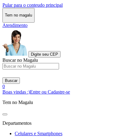
Pular para o conteudo principal
Tem no magalu
Atendimento
Digite seu CEP
Buscar no Magalu
Buscar
0
Boas vindas :)
Entre ou Cadastre-se
Tem no Magalu
Departamentos
Celulares e Smartphones