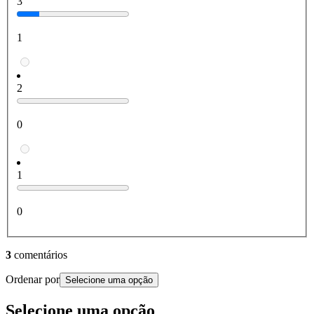
3
1
2
0
1
0
3
comentários
Ordenar por
Selecione uma opção
Selecione uma opção