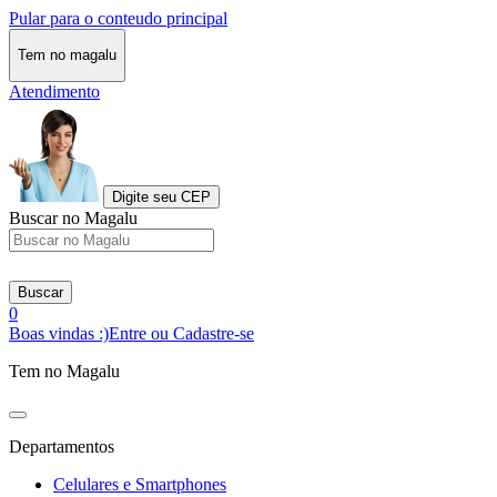
Pular para o conteudo principal
Tem no magalu
Atendimento
Digite seu CEP
Buscar no Magalu
Buscar
0
Boas vindas :)
Entre ou Cadastre-se
Tem no Magalu
Departamentos
Celulares e Smartphones