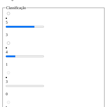
Classificação
5
3
4
1
3
0