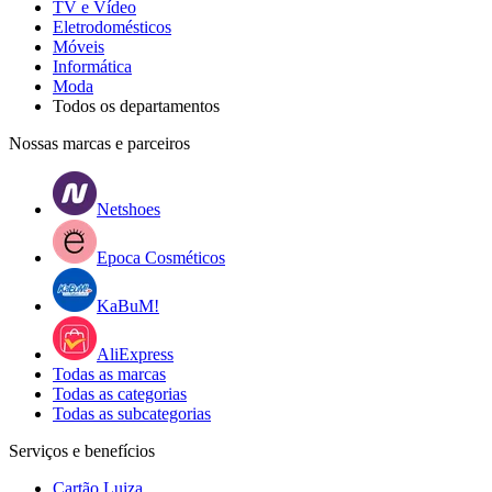
TV e Vídeo
Eletrodomésticos
Móveis
Informática
Moda
Todos os departamentos
Nossas marcas e parceiros
Netshoes
Epoca Cosméticos
KaBuM!
AliExpress
Todas as marcas
Todas as categorias
Todas as subcategorias
Serviços e benefícios
Cartão Luiza