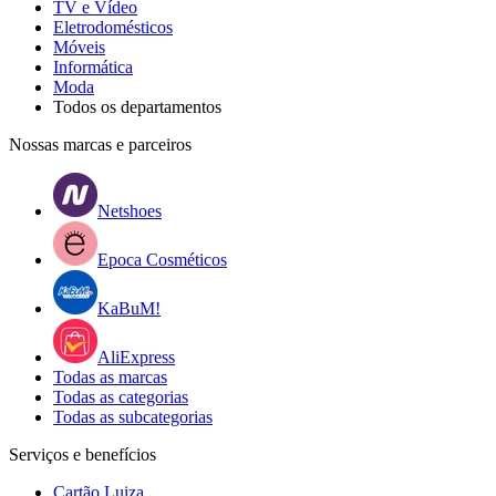
TV e Vídeo
Eletrodomésticos
Móveis
Informática
Moda
Todos os departamentos
Nossas marcas e parceiros
Netshoes
Epoca Cosméticos
KaBuM!
AliExpress
Todas as marcas
Todas as categorias
Todas as subcategorias
Serviços e benefícios
Cartão Luiza