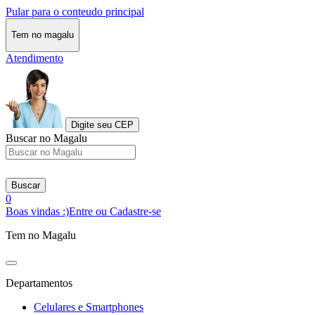
Pular para o conteudo principal
Tem no magalu
Atendimento
Digite seu CEP
Buscar no Magalu
Buscar
0
Boas vindas :)
Entre ou Cadastre-se
Tem no Magalu
Departamentos
Celulares e Smartphones