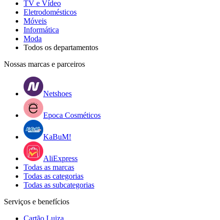
TV e Vídeo
Eletrodomésticos
Móveis
Informática
Moda
Todos os departamentos
Nossas marcas e parceiros
Netshoes
Epoca Cosméticos
KaBuM!
AliExpress
Todas as marcas
Todas as categorias
Todas as subcategorias
Serviços e benefícios
Cartão Luiza