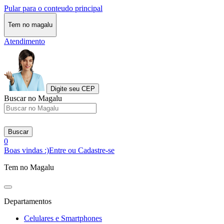
Pular para o conteudo principal
Tem no magalu
Atendimento
Digite seu CEP
Buscar no Magalu
Buscar
0
Boas vindas :)
Entre ou Cadastre-se
Tem no Magalu
Departamentos
Celulares e Smartphones