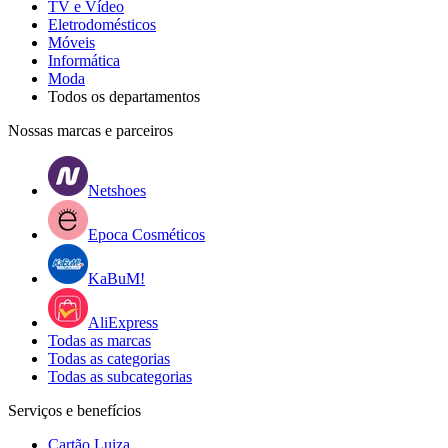
TV e Vídeo
Eletrodomésticos
Móveis
Informática
Moda
Todos os departamentos
Nossas marcas e parceiros
Netshoes
Epoca Cosméticos
KaBuM!
AliExpress
Todas as marcas
Todas as categorias
Todas as subcategorias
Serviços e benefícios
Cartão Luiza