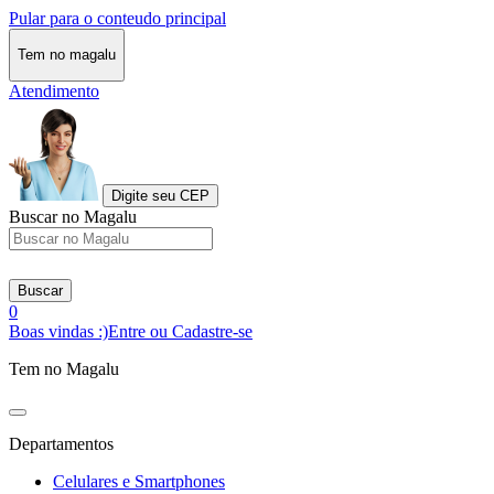
Pular para o conteudo principal
Tem no magalu
Atendimento
Digite seu CEP
Buscar no Magalu
Buscar
0
Boas vindas :)
Entre ou Cadastre-se
Tem no Magalu
Departamentos
Celulares e Smartphones