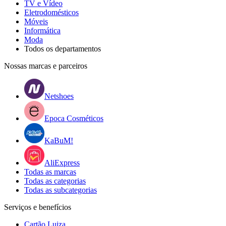
TV e Vídeo
Eletrodomésticos
Móveis
Informática
Moda
Todos os departamentos
Nossas marcas e parceiros
Netshoes
Epoca Cosméticos
KaBuM!
AliExpress
Todas as marcas
Todas as categorias
Todas as subcategorias
Serviços e benefícios
Cartão Luiza