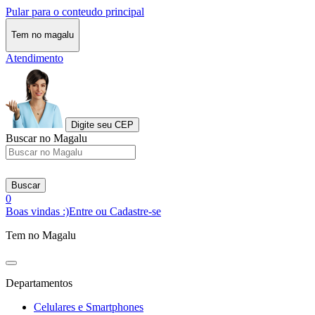
Pular para o conteudo principal
Tem no magalu
Atendimento
Digite seu CEP
Buscar no Magalu
Buscar
0
Boas vindas :)
Entre ou Cadastre-se
Tem no Magalu
Departamentos
Celulares e Smartphones