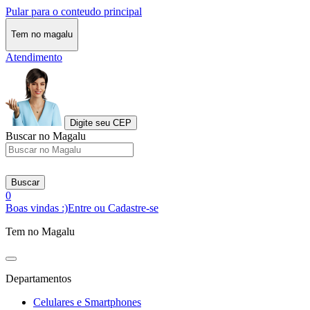
Pular para o conteudo principal
Tem no magalu
Atendimento
Digite seu CEP
Buscar no Magalu
Buscar
0
Boas vindas :)
Entre ou Cadastre-se
Tem no Magalu
Departamentos
Celulares e Smartphones