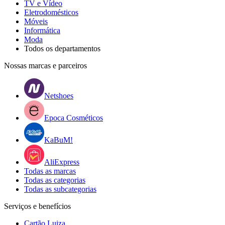
TV e Vídeo
Eletrodomésticos
Móveis
Informática
Moda
Todos os departamentos
Nossas marcas e parceiros
Netshoes
Epoca Cosméticos
KaBuM!
AliExpress
Todas as marcas
Todas as categorias
Todas as subcategorias
Serviços e benefícios
Cartão Luiza