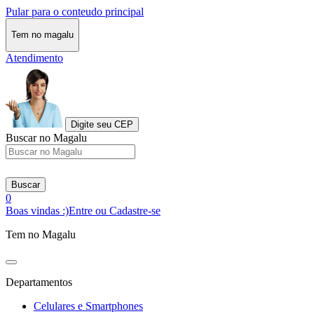
Pular para o conteudo principal
Tem no magalu
Atendimento
Digite seu CEP
Buscar no Magalu
Buscar
0
Boas vindas :)
Entre ou Cadastre-se
Tem no Magalu
Departamentos
Celulares e Smartphones