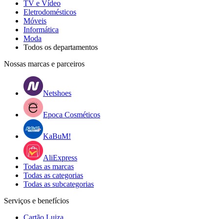
TV e Vídeo
Eletrodomésticos
Móveis
Informática
Moda
Todos os departamentos
Nossas marcas e parceiros
Netshoes
Epoca Cosméticos
KaBuM!
AliExpress
Todas as marcas
Todas as categorias
Todas as subcategorias
Serviços e benefícios
Cartão Luiza