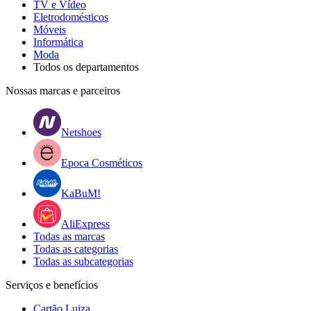
TV e Vídeo
Eletrodomésticos
Móveis
Informática
Moda
Todos os departamentos
Nossas marcas e parceiros
Netshoes
Epoca Cosméticos
KaBuM!
AliExpress
Todas as marcas
Todas as categorias
Todas as subcategorias
Serviços e benefícios
Cartão Luiza