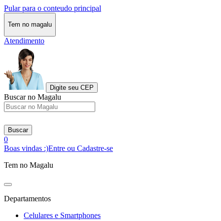
Pular para o conteudo principal
Tem no magalu
Atendimento
Digite seu CEP
Buscar no Magalu
Buscar
0
Boas vindas :)
Entre ou Cadastre-se
Tem no Magalu
Departamentos
Celulares e Smartphones