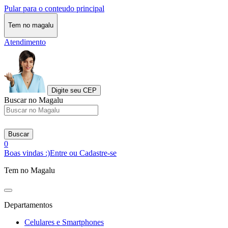
Pular para o conteudo principal
Tem no magalu
Atendimento
Digite seu CEP
Buscar no Magalu
Buscar
0
Boas vindas :)
Entre ou Cadastre-se
Tem no Magalu
Departamentos
Celulares e Smartphones