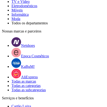
TV e Vídeo
Eletrodomésticos
Móveis
Informática
Moda
Todos os departamentos
Nossas marcas e parceiros
Netshoes
Epoca Cosméticos
KaBuM!
AliExpress
Todas as marcas
Todas as categorias
Todas as subcategorias
Serviços e benefícios
Cartão Luiza