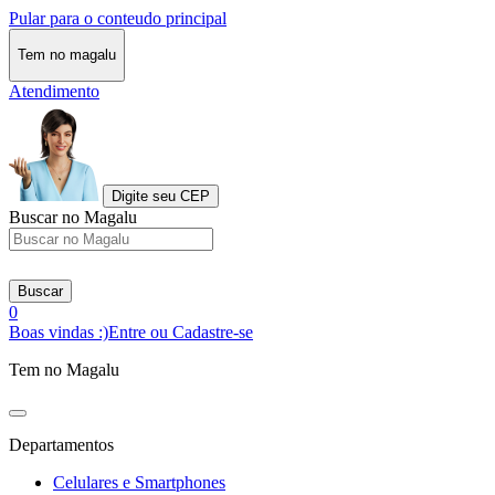
Pular para o conteudo principal
Tem no magalu
Atendimento
Digite seu CEP
Buscar no Magalu
Buscar
0
Boas vindas :)
Entre ou Cadastre-se
Tem no Magalu
Departamentos
Celulares e Smartphones