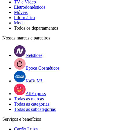
TV e Vídeo
Eletrodomésticos
Móveis
Informática
Moda
Todos os departamentos
Nossas marcas e parceiros
Netshoes
Epoca Cosméticos
KaBuM!
AliExpress
Todas as marcas
Todas as categorias
Todas as subcategorias
Serviços e benefícios
Cartão Luiza