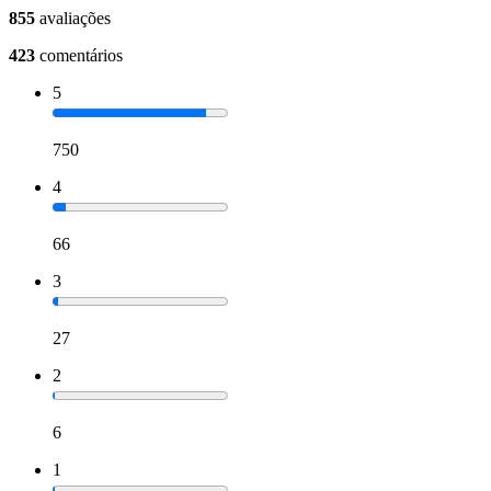
855
avaliações
423
comentários
5
750
4
66
3
27
2
6
1