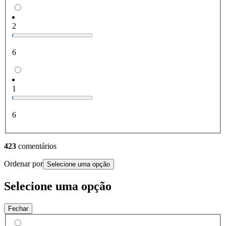
2
6
1
6
423
comentários
Ordenar por
Selecione uma opção
Selecione uma opção
Fechar