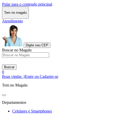
Pular para o conteudo principal
Tem no magalu
Atendimento
Digite seu CEP
Buscar no Magalu
Buscar
0
Boas vindas :)
Entre ou Cadastre-se
Tem no Magalu
Departamentos
Celulares e Smartphones