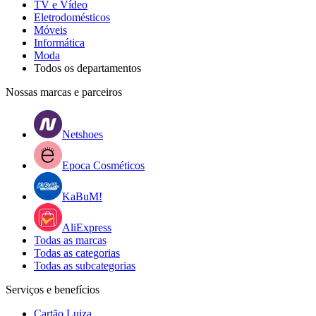
TV e Vídeo
Eletrodomésticos
Móveis
Informática
Moda
Todos os departamentos
Nossas marcas e parceiros
Netshoes
Epoca Cosméticos
KaBuM!
AliExpress
Todas as marcas
Todas as categorias
Todas as subcategorias
Serviços e benefícios
Cartão Luiza