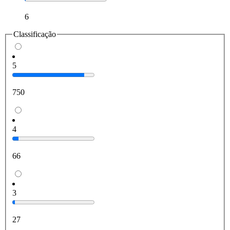
6
Classificação
5
750
4
66
3
27