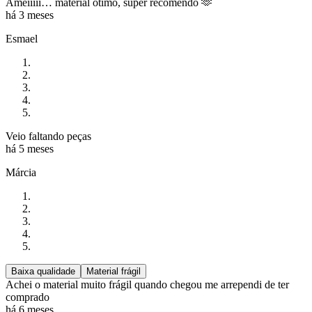
Ameiiiii… material ótimo, super recomendo 🫶
há 3 meses
Esmael
Veio faltando peças
há 5 meses
Márcia
Baixa qualidade
Material frágil
Achei o material muito frágil quando chegou me arrependi de ter
comprado
há 6 meses