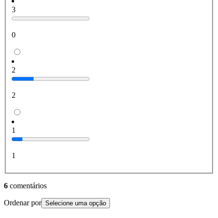
3
0
2
2
1
1
6
comentários
Ordenar por
Selecione uma opção