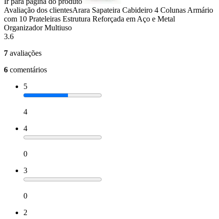
Ir para página do produto
Avaliação dos clientes
Arara Sapateira Cabideiro 4 Colunas Armário
com 10 Prateleiras Estrutura Reforçada em Aço e Metal
Organizador Multiuso
3.6
7
avaliações
6
comentários
5
4
4
0
3
0
2