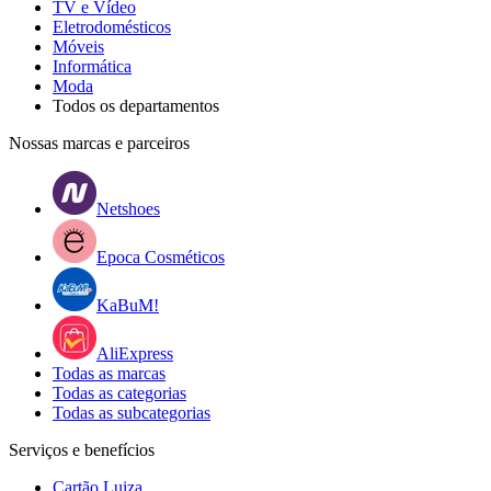
TV e Vídeo
Eletrodomésticos
Móveis
Informática
Moda
Todos os departamentos
Nossas marcas e parceiros
Netshoes
Epoca Cosméticos
KaBuM!
AliExpress
Todas as marcas
Todas as categorias
Todas as subcategorias
Serviços e benefícios
Cartão Luiza