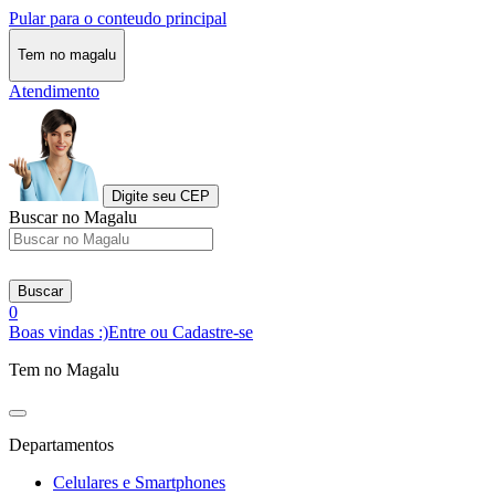
Pular para o conteudo principal
Tem no magalu
Atendimento
Digite seu CEP
Buscar no Magalu
Buscar
0
Boas vindas :)
Entre ou Cadastre-se
Tem no Magalu
Departamentos
Celulares e Smartphones