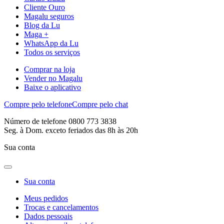
Cliente Ouro
Magalu seguros
Blog da Lu
Maga +
WhatsApp da Lu
Todos os serviços
Comprar na loja
Vender no Magalu
Baixe o aplicativo
Compre pelo telefone
Compre pelo chat
Número de telefone 0800 773 3838
Seg. à Dom. exceto feriados das 8h às 20h
Sua conta
Sua conta
Meus pedidos
Trocas e cancelamentos
Dados pessoais