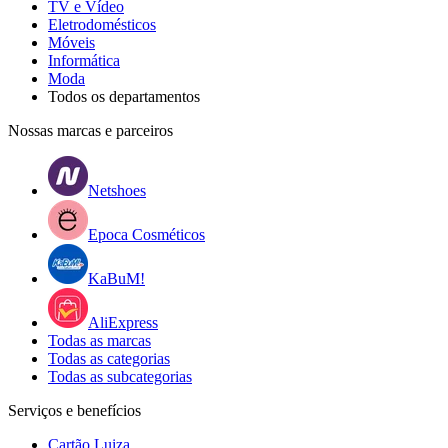
TV e Vídeo
Eletrodomésticos
Móveis
Informática
Moda
Todos os departamentos
Nossas marcas e parceiros
Netshoes
Epoca Cosméticos
KaBuM!
AliExpress
Todas as marcas
Todas as categorias
Todas as subcategorias
Serviços e benefícios
Cartão Luiza