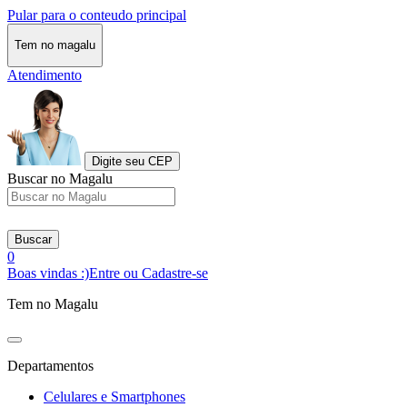
Pular para o conteudo principal
Tem no magalu
Atendimento
Digite seu CEP
Buscar no Magalu
Buscar
0
Boas vindas :)
Entre ou Cadastre-se
Tem no Magalu
Departamentos
Celulares e Smartphones