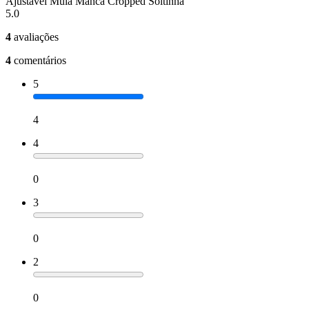
Ajustável Mula Manca Cropped Soltinha
5.0
4
avaliações
4
comentários
5
4
4
0
3
0
2
0