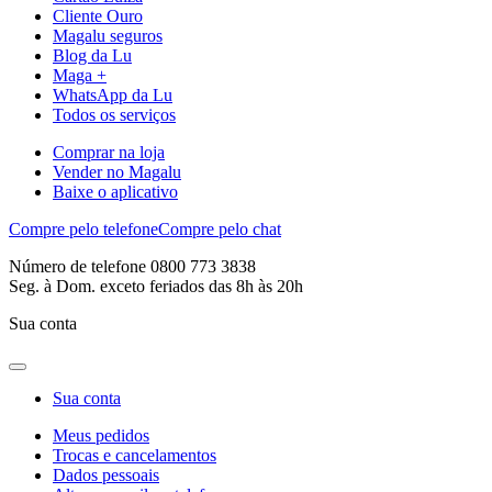
Cliente Ouro
Magalu seguros
Blog da Lu
Maga +
WhatsApp da Lu
Todos os serviços
Comprar na loja
Vender no Magalu
Baixe o aplicativo
Compre pelo telefone
Compre pelo chat
Número de telefone 0800 773 3838
Seg. à Dom. exceto feriados das 8h às 20h
Sua conta
Sua conta
Meus pedidos
Trocas e cancelamentos
Dados pessoais