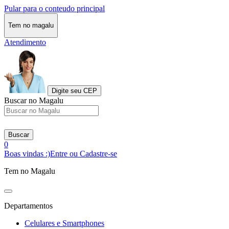
Pular para o conteudo principal
Tem no magalu
Atendimento
Digite seu CEP
Buscar no Magalu
Buscar
0
Boas vindas :)
Entre ou Cadastre-se
Tem no Magalu
Departamentos
Celulares e Smartphones