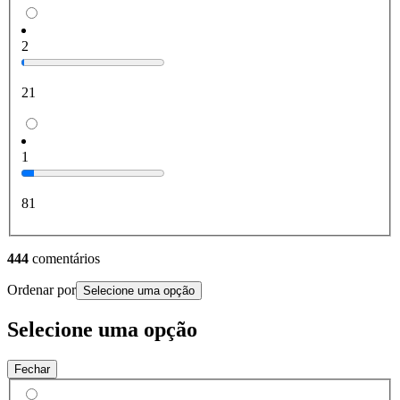
2
21
1
81
444
comentários
Ordenar por
Selecione uma opção
Selecione uma opção
Fechar