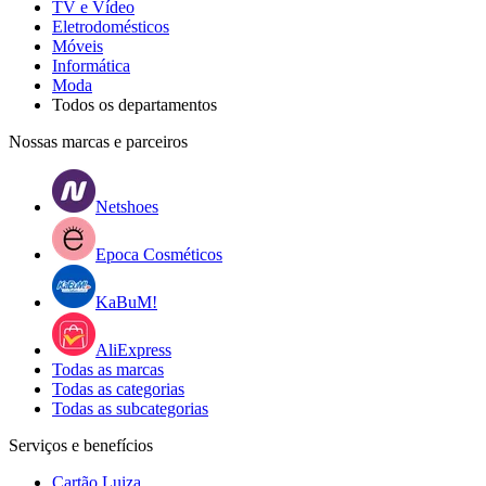
TV e Vídeo
Eletrodomésticos
Móveis
Informática
Moda
Todos os departamentos
Nossas marcas e parceiros
Netshoes
Epoca Cosméticos
KaBuM!
AliExpress
Todas as marcas
Todas as categorias
Todas as subcategorias
Serviços e benefícios
Cartão Luiza