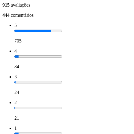
915
avaliações
444
comentários
5
705
4
84
3
24
2
21
1