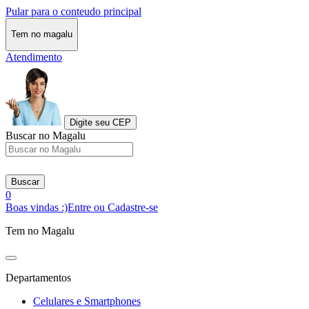
Pular para o conteudo principal
Tem no magalu
Atendimento
Digite seu CEP
Buscar no Magalu
Buscar
0
Boas vindas :)
Entre ou Cadastre-se
Tem no Magalu
Departamentos
Celulares e Smartphones