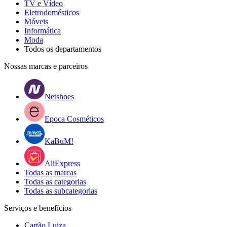
TV e Vídeo
Eletrodomésticos
Móveis
Informática
Moda
Todos os departamentos
Nossas marcas e parceiros
Netshoes
Epoca Cosméticos
KaBuM!
AliExpress
Todas as marcas
Todas as categorias
Todas as subcategorias
Serviços e benefícios
Cartão Luiza