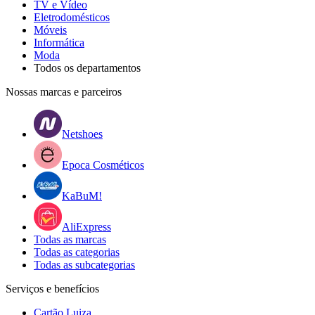
TV e Vídeo
Eletrodomésticos
Móveis
Informática
Moda
Todos os departamentos
Nossas marcas e parceiros
Netshoes
Epoca Cosméticos
KaBuM!
AliExpress
Todas as marcas
Todas as categorias
Todas as subcategorias
Serviços e benefícios
Cartão Luiza