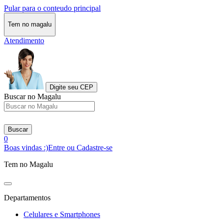
Pular para o conteudo principal
Tem no magalu
Atendimento
Digite seu CEP
Buscar no Magalu
Buscar
0
Boas vindas :)
Entre ou Cadastre-se
Tem no Magalu
Departamentos
Celulares e Smartphones