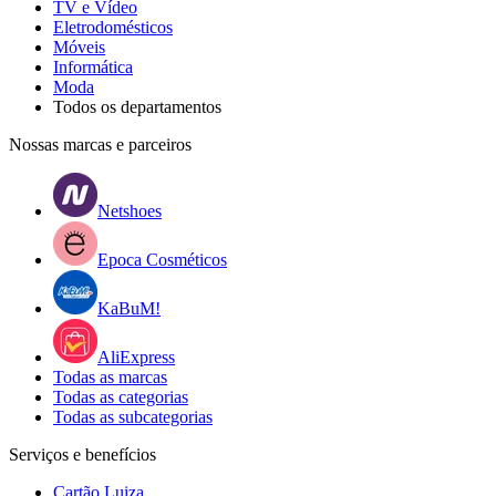
TV e Vídeo
Eletrodomésticos
Móveis
Informática
Moda
Todos os departamentos
Nossas marcas e parceiros
Netshoes
Epoca Cosméticos
KaBuM!
AliExpress
Todas as marcas
Todas as categorias
Todas as subcategorias
Serviços e benefícios
Cartão Luiza