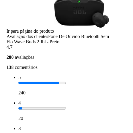
Ir para página do produto
Avaliação dos clientes
Fone De Ouvido Bluetooth Sem
Fio Wave Buds 2 Jbl - Preto
4.7
280
avaliações
138
comentários
5
240
4
20
3