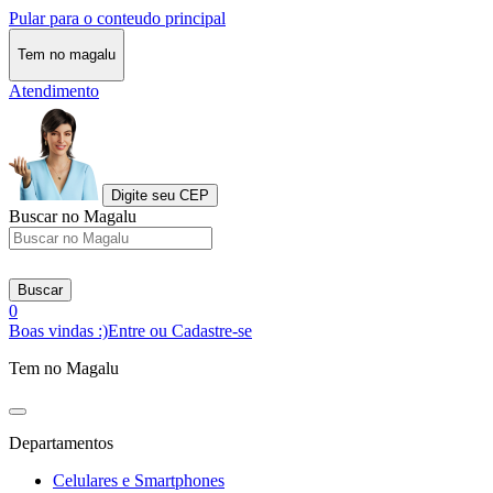
Pular para o conteudo principal
Tem no magalu
Atendimento
Digite seu CEP
Buscar no Magalu
Buscar
0
Boas vindas :)
Entre ou Cadastre-se
Tem no Magalu
Departamentos
Celulares e Smartphones