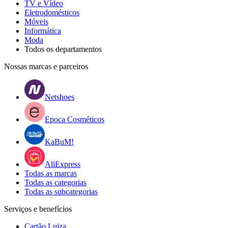
TV e Vídeo
Eletrodomésticos
Móveis
Informática
Moda
Todos os departamentos
Nossas marcas e parceiros
Netshoes
Epoca Cosméticos
KaBuM!
AliExpress
Todas as marcas
Todas as categorias
Todas as subcategorias
Serviços e benefícios
Cartão Luiza