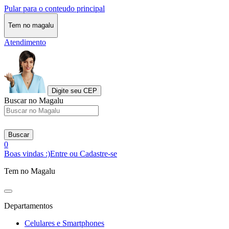
Pular para o conteudo principal
Tem no magalu
Atendimento
Digite seu CEP
Buscar no Magalu
Buscar
0
Boas vindas :)
Entre ou Cadastre-se
Tem no Magalu
Departamentos
Celulares e Smartphones