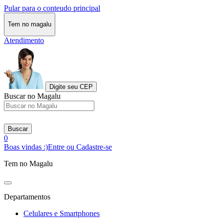
Pular para o conteudo principal
Tem no magalu
Atendimento
Digite seu CEP
Buscar no Magalu
Buscar
0
Boas vindas :)
Entre ou Cadastre-se
Tem no Magalu
Departamentos
Celulares e Smartphones