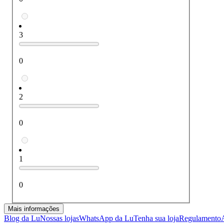
3
0
2
0
1
0
Mais informações
Blog da Lu
Nossas lojas
WhatsApp da Lu
Tenha sua loja
Regulamento