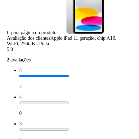
Ir para página do produto
Avaliação dos clientes
Apple iPad 11 geração, chip A16,
Wi-Fi, 256GB - Prata
5.0
2
avaliações
5
2
4
0
3