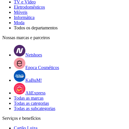
TV e Vídeo
Eletrodomésticos
Móveis
Informática
Moda
Todos os departamentos
Nossas marcas e parceiros
Netshoes
Epoca Cosméticos
KaBuM!
AliExpress
Todas as marcas
Todas as categorias
Todas as subcategorias
Serviços e benefícios
Cartão Luiza