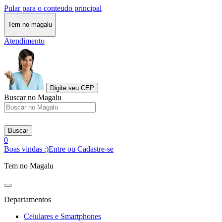
Pular para o conteudo principal
Tem no magalu
Atendimento
Digite seu CEP
Buscar no Magalu
Buscar
0
Boas vindas :)
Entre ou Cadastre-se
Tem no Magalu
Departamentos
Celulares e Smartphones