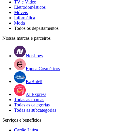
TV e Vídeo
Eletrodomésticos
Móveis
Informática
Moda
Todos os departamentos
Nossas marcas e parceiros
Netshoes
Epoca Cosméticos
KaBuM!
AliExpress
Todas as marcas
Todas as categorias
Todas as subcategorias
Serviços e benefícios
Cartão Luiza