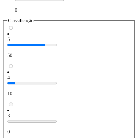
0
Classificação
5
50
4
10
3
0