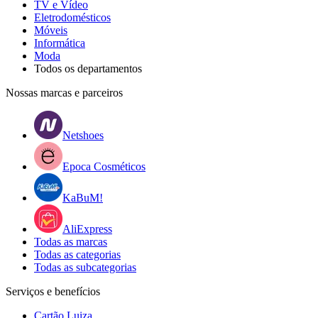
TV e Vídeo
Eletrodomésticos
Móveis
Informática
Moda
Todos os departamentos
Nossas marcas e parceiros
Netshoes
Epoca Cosméticos
KaBuM!
AliExpress
Todas as marcas
Todas as categorias
Todas as subcategorias
Serviços e benefícios
Cartão Luiza