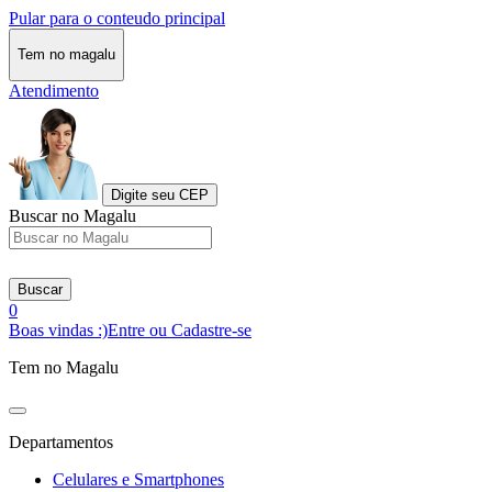
Pular para o conteudo principal
Tem no magalu
Atendimento
Digite seu CEP
Buscar no Magalu
Buscar
0
Boas vindas :)
Entre ou Cadastre-se
Tem no Magalu
Departamentos
Celulares e Smartphones