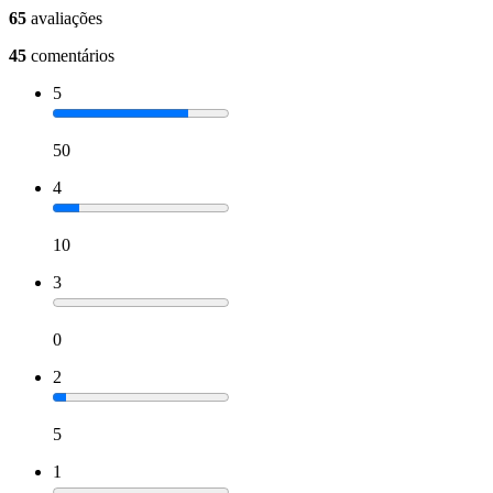
65
avaliações
45
comentários
5
50
4
10
3
0
2
5
1